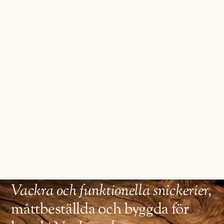
SNICKARMÄSTARE · SALTSJÖ-BOO · ETBL. 1979
Vackra och funktionella snickerier,
måttbeställda och byggda för