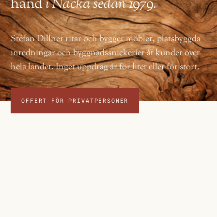
hand
i Nacka sedan 1979.
Stefan Dillner ritar och bygger möbler, platsbyggda
inredningar och byggnadssnickerier åt kunder över
hela landet. Inget uppdrag är för litet eller för stort.
OFFERT FÖR PRIVATPERSONER
ANBUD FÖR FÖRETAG
070 922 69 69